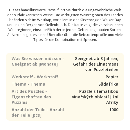
Dieses handillustrierte Rätsel führt Sie durch die ungewöhnliche Welt
der südafrikanischen Weine. Die wichtigsten Weinregionen des Landes
befinden sich im Westkap, vor allem in der Küstenregion Walker Bay
und in den Bergen von Stellenbosch. Die Karte zeigt die verschiedenen
Weinregionen, einschließlich der in jedem Gebiet angebauten Sorten.
Außerdem gibt es einen Überblick über die Rebsortenprofile und viele
Tipps für die Kombination mit Speisen.
Was Sie wissen müssen -
Geeignet ab 3 Jahren,
Geeignet ab [Monate]
Gefahr des Einatmens
von Puzzleteilen
Werkstoff - Werkstoff
Papier
Thema - Thema
Südafrika
Art des Puzzles -
Puzzle s tématikou
Eigenschaften des
vinařských oblastí Jižní
Puzzles
Afriky
Anzahl der Teile - Anzahl
1000
der Teile [pcs]