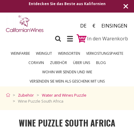
Beste aus Kalifornien
Versand in alle europäischen
2
DE
€
EINSINGEN
In den Warenkorb
WEINFARBE
WEINGUT
WEINSORTEN
VERKOSTUNGSPAKETE
CORAVIN
ZUBEHÖR
ÜBER UNS
BLOG
WOHIN WIR SENDEN UND WIE
VERSENDEN SIE WEIN ALS GESCHENK MIT UNS
Zubehör
Water and Wines Puzzle
Wine Puzzle South Africa
WINE PUZZLE SOUTH AFRICA