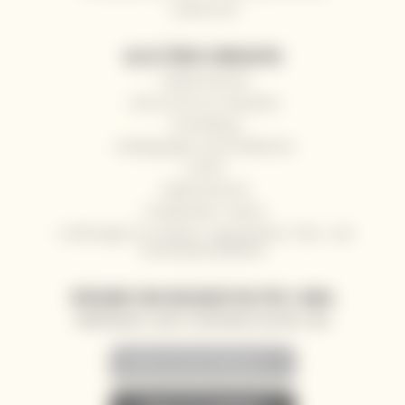
Impressum
ALLES ÜBER EINKAUFEN
Widerrufsrecht
Wie Sie bei uns einkaufen
Anmeldung
Bedingungen und Konditionen
GDPR
Widerrufsrecht
Großhandel / Gastro
Lieferungen an Yachten, Superyachten, Fluss- und
Hochseekreuzfahrten
VERSAND VON NEUIGKEITEN PER E-MAIL
SONDERANGEBOTE, RABATTE UND NEUIGKEITEN AN IHRE E-MAIL