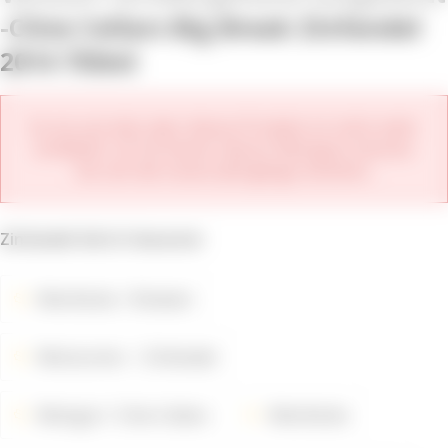
Cline Cellars Big Break Zinfandel
2014 750ml
Es tut uns leid, aber dieses Produkt ist nicht mehr
erhältlich. Im Sortiment dieses Weinguts können
Sie sich die neuen Jahrgänge ansehen.
Zinfandel full of character
Weinfarbe
Rotwein
Weinsorten
Zinfandel
Weingut
Cline Cellars
Weinfarbe