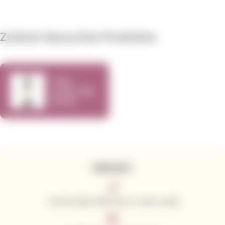
Zuletzt besuchte Produkte
Cline
Cellars Big
Break
Zinfandel
2014 750ml
KONTAKTE
+49 781 9563 3043 (Mo–Fr: 8:00–16:00)