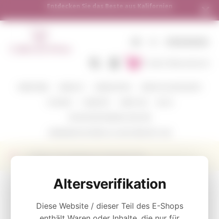
ien
Versand in alle europäischen Länder | Kostenlo
250 €
DE
€
EINSINGEN
In den Warenkorb
WEINFARBE
WEINGUT
WEINSORTEN
VERKOSTUNGSPAKETE
CORAVIN
ZUBEHÖR
ÜBER UNS
BLOG
WOHIN WIR SENDEN UND WIE
VERSENDEN SIE WEIN ALS GESCHENK MIT UNS
Rotwein Cline Big Break Zinfandel 2014.
KATEGORIE
Altersverifikation
Diese Website / dieser Teil des E-Shops
Rotwein
enthält Waren oder Inhalte, die nur für