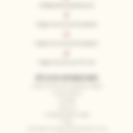
info@californianwines.de
Folgen Sie uns auf Facebook
Folgen Sie uns auf Instagram
Folgen Sie uns auf Tik Tok
NÜTZLICHE INFORMATIONEN
Warum Sie bei uns einkaufen sollten
Unsere Winzer
Kontakt
Über uns
Häufig gestellte Fragen
Blog
Versenden Sie Wein als Geschenk mit uns