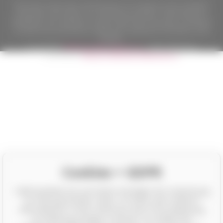
Nach dem Gesetz über die Erfassung von Umsätzen ist der Verkäufer
verpflichtet, dem Käufer eine Quittung auszustellen. Gleichzeitig ist er
verpflichtet, den erhaltenen Umsatz online beim Finanzamt zu erfassen;
im Falle eines technischen Ausfalls dann spätestens innerhalb von 48
Stunden.
Copyright ©
Californian Wines Export s.r.o.
2026. Alle Rechte
vorbehalten.
Eshops & webseiten
BINARGON.cz
Cookies + GDPR
CalifornianWines.de und Partner benötigen Ihre Zustimmung
zur Nutzung einzelner Daten, um Ihnen unter anderem
Informationen zu Ihren Interessen durch Personalisierung
von Werbung anzeigen zu können. Sie erteilen Ihre