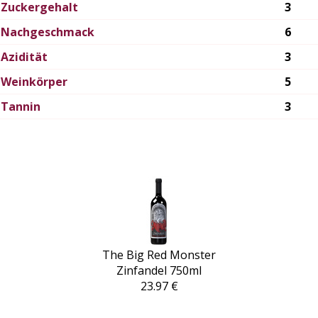
Zuckergehalt
3
Nachgeschmack
6
Azidität
3
Weinkörper
5
Tannin
3
The Big Red Monster
Zinfandel 750ml
23.97 €