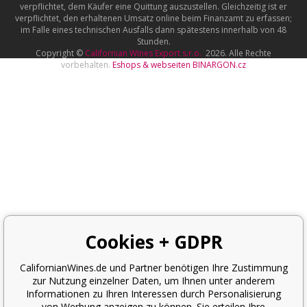
verpflichtet, dem Käufer eine Quittung auszustellen. Gleichzeitig ist er
verpflichtet, den erhaltenen Umsatz online beim Finanzamt zu erfassen;
im Falle eines technischen Ausfalls dann spätestens innerhalb von 48
Stunden.
Copyright ©
Californian Wines Export s.r.o.
2026. Alle Rechte
vorbehalten.
Eshops & webseiten
BINARGON.cz
Cookies + GDPR
CalifornianWines.de und Partner benötigen Ihre Zustimmung
zur Nutzung einzelner Daten, um Ihnen unter anderem
Informationen zu Ihren Interessen durch Personalisierung
von Werbung anzeigen zu können. Sie erteilen Ihre