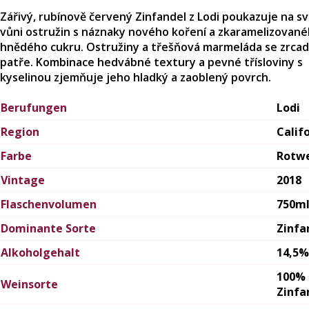
Zářivý, rubínově červený Zinfandel z Lodi poukazuje na 
vůni ostružin s náznaky nového koření a zkaramelizovan
hnědého cukru. Ostružiny a třešňová marmeláda se zrcadlí
patře. Kombinace hedvábné textury a pevné třísloviny s
kyselinou zjemňuje jeho hladký a zaoblený povrch.
Berufungen
Lodi
Region
Calif
Farbe
Rotw
Vintage
2018
Flaschenvolumen
750m
Dominante Sorte
Zinfa
Alkoholgehalt
14,5%
100%
Weinsorte
Zinfa