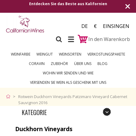
Entdecken Sie das Beste aus Kalifornien
Versand in 
DE
€
EINSINGEN
In den Warenkorb
WEINFARBE
WEINGUT
WEINSORTEN
VERKOSTUNGSPAKETE
CORAVIN
ZUBEHÖR
ÜBER UNS
BLOG
WOHIN WIR SENDEN UND WIE
VERSENDEN SIE WEIN ALS GESCHENK MIT UNS
Rotwein Duckhorn Vineyards Patzimaro Vineyard Cabernet
Sauvignon 2016
KATEGORIE
Duckhorn Vineyards