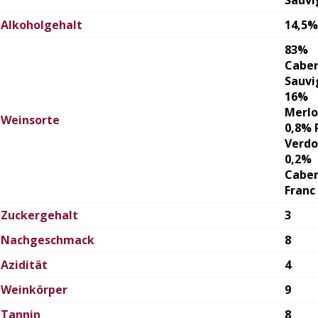
Alkoholgehalt
14,5%
83%
Cabe
Sauvi
16%
Merlo
Weinsorte
0,8% 
Verdo
0,2%
Cabe
Franc
Zuckergehalt
3
Nachgeschmack
8
Azidität
4
Weinkörper
9
Tannin
8