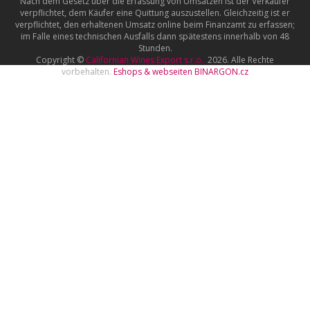
Nach dem Gesetz über die Erfassung von Umsätzen ist der Verkäufer
verpflichtet, dem Käufer eine Quittung auszustellen. Gleichzeitig ist er
verpflichtet, den erhaltenen Umsatz online beim Finanzamt zu erfassen;
im Falle eines technischen Ausfalls dann spätestens innerhalb von 48
Stunden.
Copyright ©
Californian Wines Export s.r.o.
2026. Alle Rechte
vorbehalten.
Eshops & webseiten
BINARGON.cz