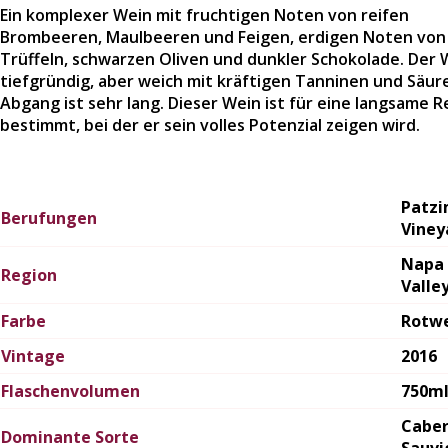
Ein komplexer Wein mit fruchtigen Noten von reifen
Brombeeren, Maulbeeren und Feigen, erdigen Noten von
Trüffeln, schwarzen Oliven und dunkler Schokolade. Der W
tiefgründig, aber weich mit kräftigen Tanninen und Säure
Abgang ist sehr lang. Dieser Wein ist für eine langsame R
bestimmt, bei der er sein volles Potenzial zeigen wird.
Patz
Berufungen
Viney
Napa
Region
Valle
Farbe
Rotw
Vintage
2016
Flaschenvolumen
750m
Cabe
Dominante Sorte
Sauvi