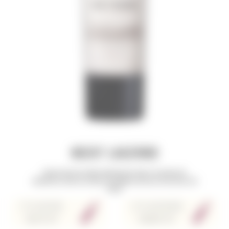
NICHT LAGERND
BRAUCHEN SIE EINEN ANDEREN BETRAG? KLICKEN SIE
MEHRFACH UND SIE ERHALTEN IMMER DEN BESTEN ERZIELTEN
PREIS
1 FLASCHE
3 FLASCHEN
30.4 € /ST
28.88 € /ST