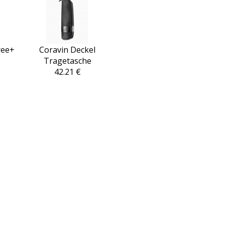
ree+
Coravin Deckel
Tragetasche
42.21 €