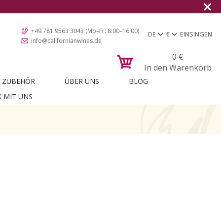
+49 781 9563 3043 (Mo–Fr: 8:00–16:00)
DE
€
EINSINGEN
info@californianwines.de
0
€
In den Warenkorb
ZUBEHÖR
ÜBER UNS
BLOG
K MIT UNS