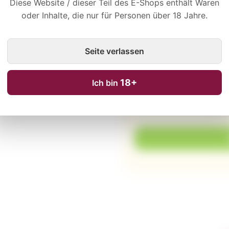
28.05 € /ST
Diese Website / dieser Teil des E-Shops enthält Waren
oder Inhalte, die nur für Personen über 18 Jahre.
Seite verlassen
18+
Ich bin
Anzahl 
Gesa