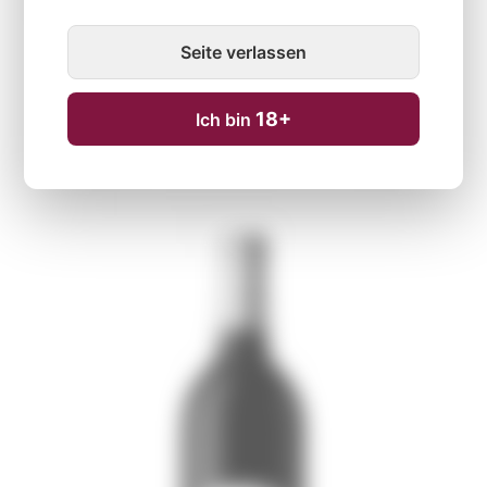
ALEXANDER VALLEY 2019 750ML
Seite verlassen
18+
Ich bin