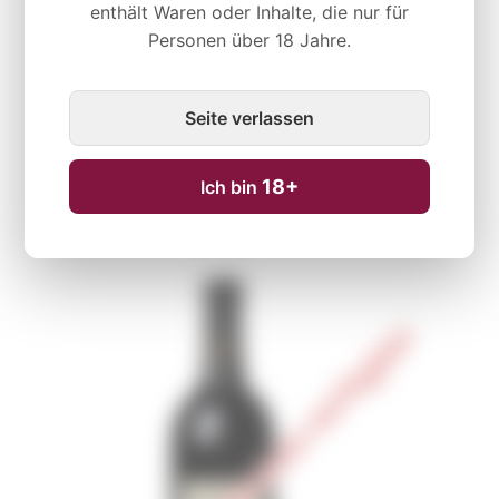
enthält Waren oder Inhalte, die nur für
Personen über 18 Jahre.
Seite verlassen
18+
Ich bin
Vorübergehend nicht verfügbar