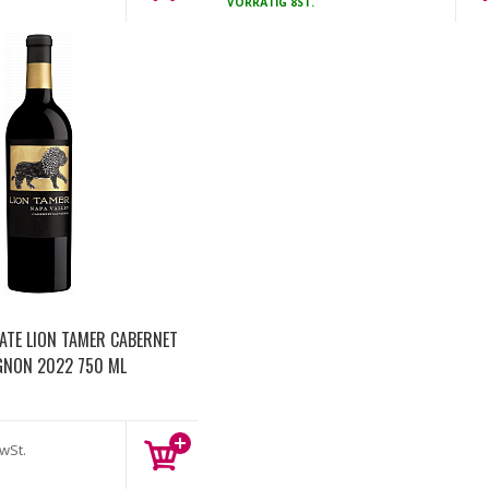
VORRÄTIG
8ST.
TATE LION TAMER CABERNET
GNON 2022 750 ML
wSt.