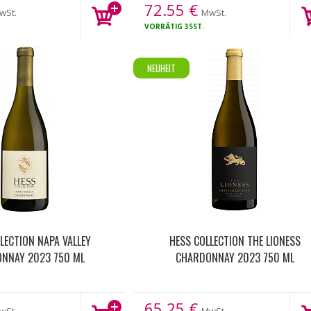
72.55
€
wSt.
MwSt.
VORRÄTIG
35ST.
NEUHEIT
LECTION NAPA VALLEY
HESS COLLECTION THE LIONESS
NNAY 2023 750 ML
CHARDONNAY 2023 750 ML
65.25
€