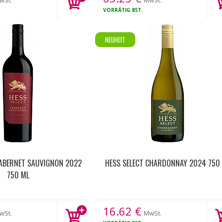
wSt.
MwSt.
VORRÄTIG
8ST.
NEUHEIT
CABERNET SAUVIGNON 2022
HESS SELECT CHARDONNAY 2024 750
750 ML
16.62
€
wSt.
MwSt.