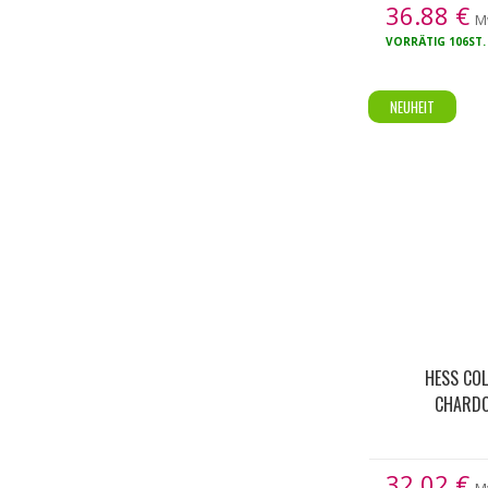
36.88
€
M
VORRÄTIG
106ST.
NEUHEIT
HESS COL
CHARDO
32.02
€