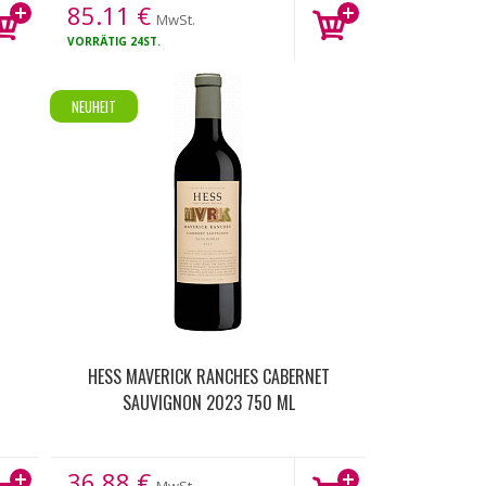
85.11
€
MwSt.
VORRÄTIG
24ST.
NEUHEIT
HESS MAVERICK RANCHES CABERNET
SAUVIGNON 2023 750 ML
36.88
€