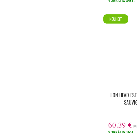
VORRÄTIG
84ST.
NEUHEIT
LION HEAD ES
SAUVI
60.39
€
M
VORRÄTIG
36ST.