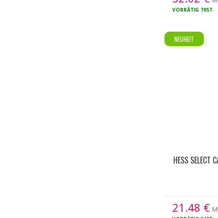
M
VORRÄTIG
70ST.
NEUHEIT
HESS SELECT 
21.48
€
M