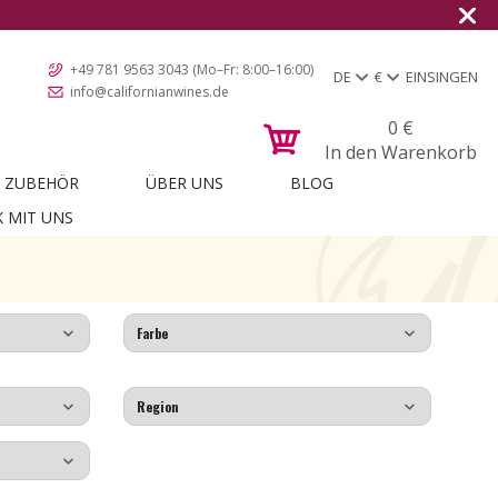
+49 781 9563 3043 (Mo–Fr: 8:00–16:00)
DE
€
EINSINGEN
info@californianwines.de
0
€
In den Warenkorb
ZUBEHÖR
ÜBER UNS
BLOG
K MIT UNS